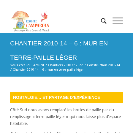
CHANTIER 2010-14 – 6 : MUR EN
TERRE-PAILLE LÉGER
Vous êtes ici :
Accueil
/
Chantiers 2010 et 2022
/
Construction 2010-14
/
Chantier 2010-14 – 6 : mur en terre-paille léger
NOSTALGIE… ET PARTAGE D’EXPÉRIENCE
Côté Sud nous avons remplacé les bottes de paille par du
remplissage « terre-paille léger » qui nous laisse plus d’espace
habitable.