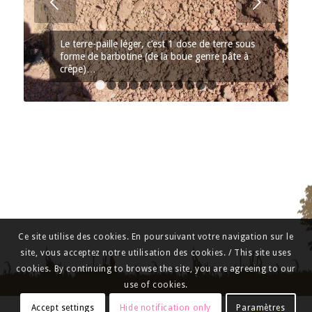
Suivant
Le terre-paille léger, c’est 1 dose de terre sous
forme de barbotine (de la boue genre pâte à
crêpe)…
1
2
3
4
5
6
7
8
9
10
11
Ce site utilise des cookies. En poursuivant votre navigation sur le
site, vous acceptez notre utilisation des cookies. / This site uses
cookies. By continuing to browse the site, you are agreeing to our
use of cookies.
Accept settings
Hide notification only
Paramètres