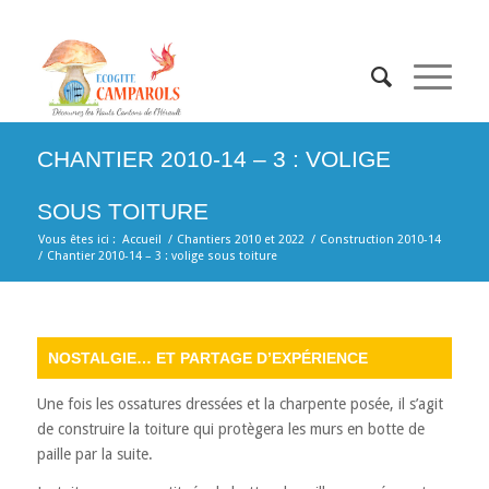
CHANTIER 2010-14 – 3 : VOLIGE
SOUS TOITURE
Vous êtes ici :
Accueil
/
Chantiers 2010 et 2022
/
Construction 2010-14
/
Chantier 2010-14 – 3 : volige sous toiture
NOSTALGIE… ET PARTAGE D’EXPÉRIENCE
Une fois les ossatures dressées et la charpente posée, il s’agit
de construire la toiture qui protègera les murs en botte de
paille par la suite.