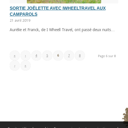
SORTIE JOËLETTE AVEC IWHEELTRAVEL AUX
CAMPAROLS
21 avril 2019
Aurélie et Franck, de I Wheell Travel, ont passé deux nuits…
«
‹
4
5
6
7
8
Page 6 sur 8
›
»