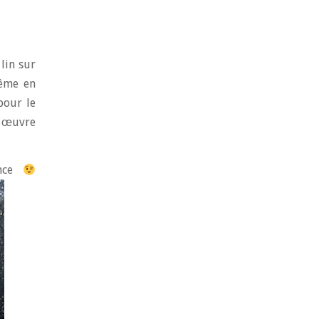
 lin sur
même en
pour le
n œuvre
ence