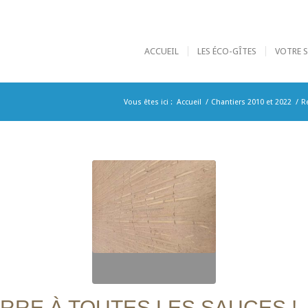
ACCUEIL
LES ÉCO-GÎTES
VOTRE 
Vous êtes ici :
Accueil
/
Chantiers 2010 et 2022
/
R
ERRE À TOUTES LES SAUCES !