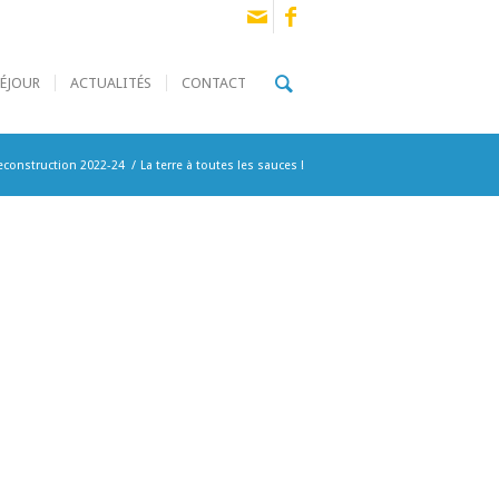
SÉJOUR
ACTUALITÉS
CONTACT
econstruction 2022-24
/
La terre à toutes les sauces !